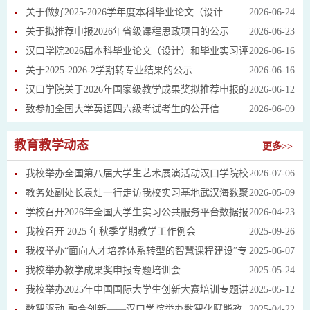
关于做好2025-2026学年度本科毕业论文（设计
2026-06-24
关于拟推荐申报2026年省级课程思政项目的公示
2026-06-23
汉口学院2026届本科毕业论文（设计）和毕业实习评
2026-06-16
关于2025-2026-2学期转专业结果的公示
2026-06-16
汉口学院关于2026年国家级教学成果奖拟推荐申报的
2026-06-12
致参加全国大学英语四六级考试考生的公开信
2026-06-09
教育教学动态
更多>>
我校举办全国第八届大学生艺术展演活动汉口学院校
2026-07-06
级展演活动
教务处副处长袁灿一行走访我校实习基地武汉海数聚
2026-05-09
变科技有限公司
学校召开2026年全国大学生实习公共服务平台数据报
2026-04-23
送培训会议
我校召开 2025 年秋季学期教学工作例会
2025-09-26
我校举办“面向人才培养体系转型的智慧课程建设”专
2025-06-07
题讲座
我校举办教学成果奖申报专题培训会
2025-05-24
我校举办2025年中国国际大学生创新大赛培训专题讲
2025-05-12
座
数智驱动·融合创新——汉口学院举办数智化赋能教
2025-04-22